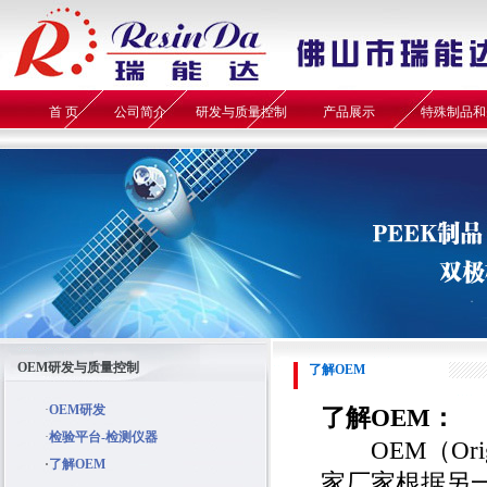
首 页
公司简介
研发与质量控制
产品展示
特殊制品和
OEM研发与质量控制
了解OEM
·
OEM研发
了解OEM：
·
检验平台-检测仪器
OEM（Origin
·
了解OEM
家厂家根据另