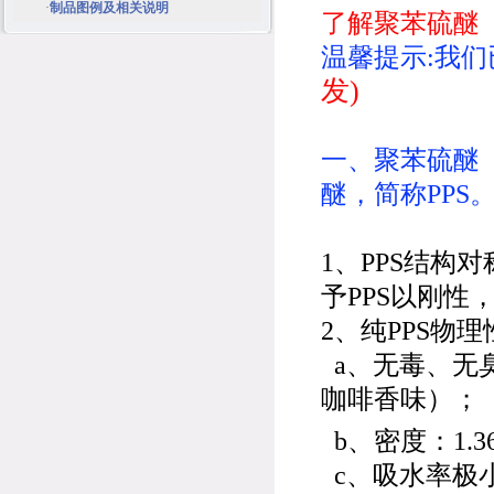
·
制品图例及相关说明
了解聚苯硫醚（
温馨提示:我们
发)
一、聚苯硫醚（Po
醚，简称PPS
1、PPS结
予PPS以刚性
2、纯PPS物
a、无毒、无
咖啡香味）；
b、密度：1.36～
c、吸水率极