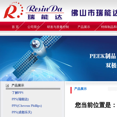
首 页
公司简介
研发与质量控制
产品展示
特殊制品和
产品展示
产品展示
·
了解PPS
·
PPS(瑞能达)
您当前位置是：
·
PPS(Chevron Phillips)
·
PPS(成都乐天)