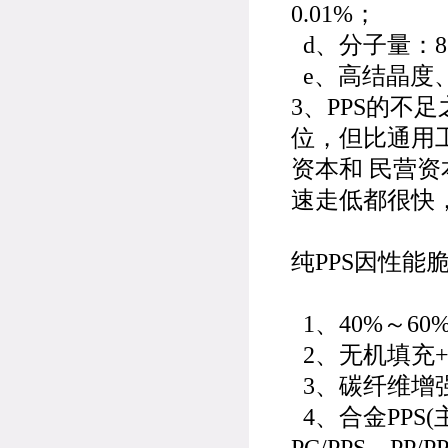
0.01%；
d、分子量：8
e、高结晶度
3、PPS的不
位，但比通用
资本和 民营资
速走低都很快
纯PPS因性能
1、40%～60
2、无机填充+
3、碳纤维增强P
4、合金PPS(主
PC/PPS、PP/PP