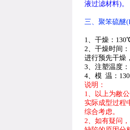
液过滤材料)。
三、聚笨硫醚(
1、干燥：130℃
2、干燥时间：
进行预先干燥
3、注塑温度：29
4、模 温：130
说明：
1、以上为敝
实际成型过程
综合考虑。
2、如有疑问
缺陷的原因分