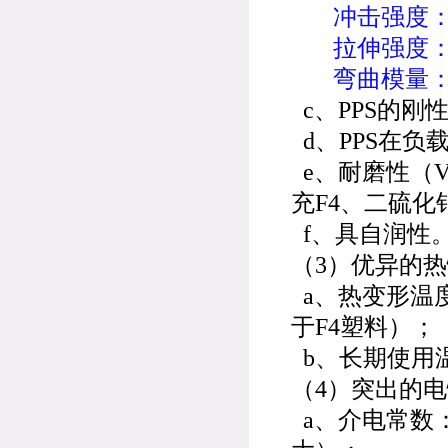
冲击强度：由
拉伸强度：由6
弯曲模量：由3.
c、PPS的刚
d、PPS在负
e、耐磨性（VS
充F4、二硫
f、具自润性
（3）优异的
a、热变形温度
于F4塑料）；
b、长期使用温度
（4）突出的
a、介电常数：