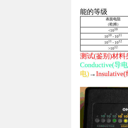
电荷半衰
能的等级
表面电阻
（欧姆）
10
<10
10
11
10
- 10
11
12
10
- 10
12
>10
测试(鉴别)材
Conductive(
电)
→
Insulativ