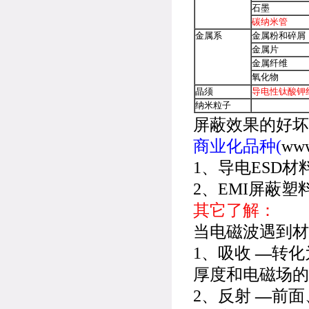
石墨
碳纳米管
金属系
金属粉和碎屑
金属片
金属纤维
氧化物
晶须
导电性钛酸钾
纳米粒子
屏蔽效果的好坏
商业化品种(
www
1、导电ESD材
2、EMI屏蔽塑
其它了解：
当电磁波遇到材
1、吸收
—
转化
厚度和电磁场的
2、反射
—
前面